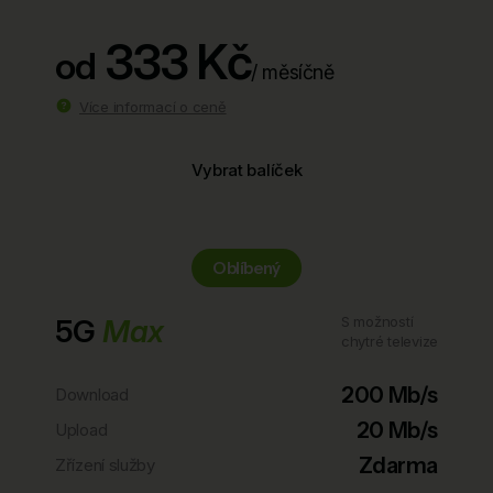
333 Kč
od
/ měsíčně
Více informací o ceně
Vybrat balíček
Oblíbený
5G
Max
S možností
chytré televize
200 Mb/s
Download
20 Mb/s
Upload
Zdarma
Zřízení služby