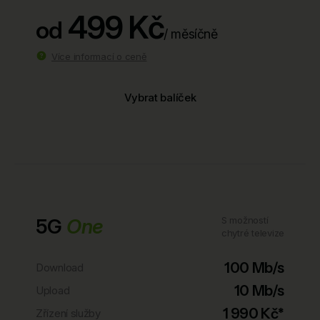
499 Kč
od
/ měsíčně
Více informací o ceně
Vybrat balíček
5G
One
S možností
chytré televize
100 Mb/s
Download
10 Mb/s
Upload
1 990 Kč*
Zřízení služby