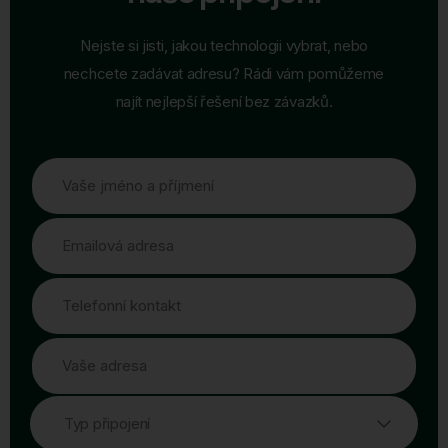
Nejste si jisti, jakou technologii vybrat, nebo
nechcete zadávat adresu? Rádi vám pomůžeme
najít nejlepší řešení bez závazků.
Vaše jméno a příjmení
Emailová adresa
Telefonní kontakt
Vaše adresa
Typ připojení