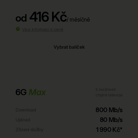
416 Kč
od
/ měsíčně
Více informací o ceně
Vybrat balíček
6G
Max
S možností
chytré televize
800 Mb/s
Download
80 Mb/s
Upload
1 990 Kč*
Zřízení služby