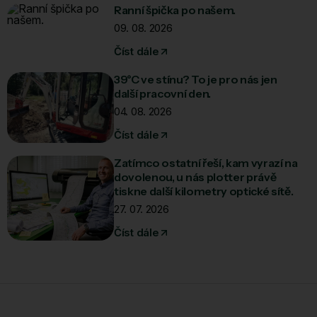
Ranní špička po našem.
09. 08. 2026
Číst dále
39°C ve stínu? To je pro nás jen
další pracovní den.
04. 08. 2026
Číst dále
Zatímco ostatní řeší, kam vyrazí na
dovolenou, u nás plotter právě
tiskne další kilometry optické sítě.
27. 07. 2026
Číst dále