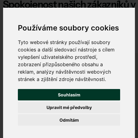
Spokojenost našich zákazníků v
této lokalitě
Používáme soubory cookies
V této lokalitě zajišťujeme spolehlivé připojení domácností.
A jak jsou spokojeni:
Tyto webové stránky používají soubory
cookies a další sledovací nástroje s cílem
vylepšení uživatelského prostředí,
zobrazení přizpůsobeného obsahu a
reklam, analýzy návštěvnosti webových
AH
stránek a zjištění zdroje návštěvnosti.
Souhlasím
Bezdrátové připojení u nás na chatě funguje výborně,
Upravit mé předvolby
a to i během deště. Chválím
rychlou reakci na jakýkoli...
Odmítám
28. 6. 2025