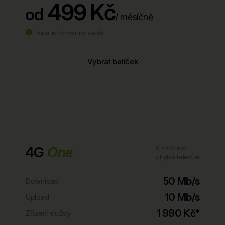
499 Kč
od
/ měsíčně
Více informací o ceně
Vybrat balíček
4G
One
S možností
chytré televize
50 Mb/s
Download
10 Mb/s
Upload
1 990 Kč*
Zřízení služby