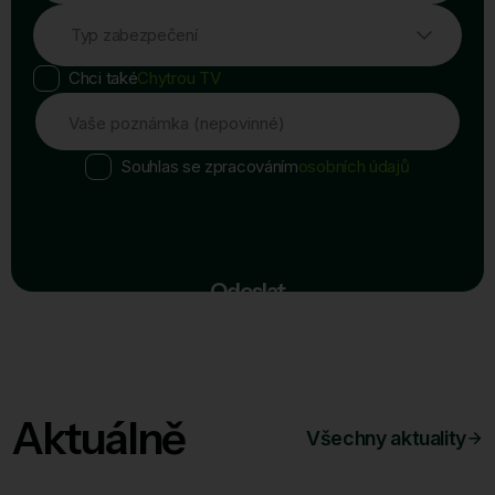
Typ zabezpečení
Chci také
Chytrou TV
Vaše poznámka (nepovinné)
Souhlas se zpracováním
osobních údajů
Odeslat
Aktuálně
Všechny aktuality