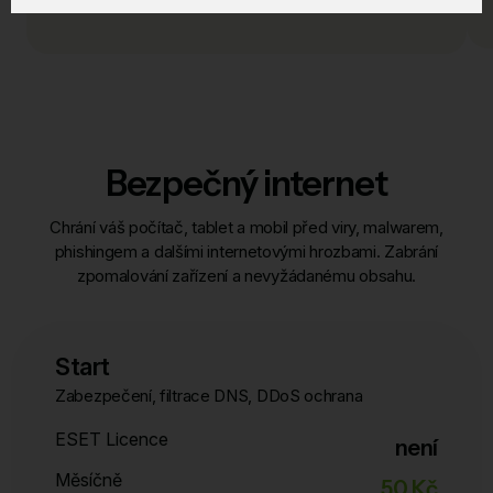
Andrea Holubová, Horní Rybníky
Bezpečný internet
Chrání váš počítač, tablet a mobil před viry, malwarem,
phishingem a dalšími internetovými hrozbami. Zabrání
zpomalování zařízení a nevyžádanému obsahu.
Start
Zabezpečení, filtrace DNS, DDoS ochrana
ESET Licence
není
Měsíčně
50 Kč