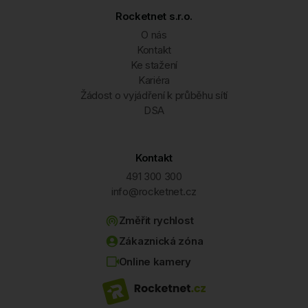
Rocketnet s.r.o.
O nás
Kontakt
Ke stažení
Kariéra
Žádost o vyjádření k průběhu sítí
DSA
Kontakt
491 300 300
info@rocketnet.cz
Změřit rychlost
Zákaznická zóna
Online kamery