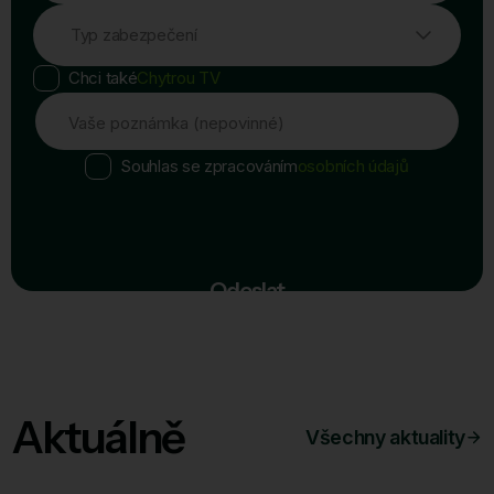
Typ zabezpečení
Chci také
Chytrou TV
Vaše poznámka (nepovinné)
Souhlas se zpracováním
osobních údajů
Odeslat
Aktuálně
Všechny aktuality