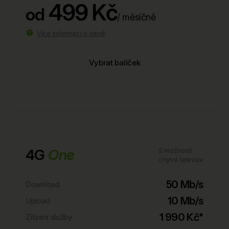
499 Kč
od
/ měsíčně
Více informací o ceně
Vybrat balíček
4G
One
S možností
chytré televize
50 Mb/s
Download
10 Mb/s
Upload
1 990 Kč*
Zřízení služby