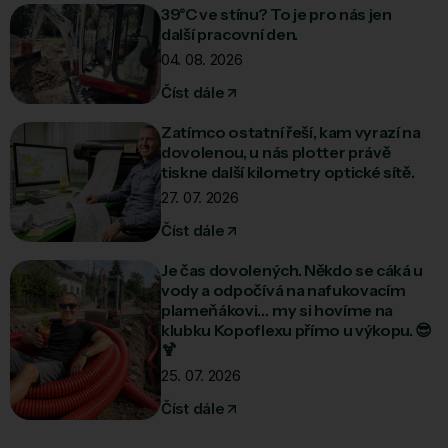
39°C ve stínu? To je pro nás jen
další pracovní den.
04. 08. 2026
Číst dále
Zatímco ostatní řeší, kam vyrazí na
dovolenou, u nás plotter právě
tiskne další kilometry optické sítě.
27. 07. 2026
Číst dále
Je čas dovolených. Někdo se cáká u
vody a odpočívá na nafukovacím
plameňákovi… my si hovíme na
klubku Kopoflexu přímo u výkopu. 😎
🍹
25. 07. 2026
Číst dále