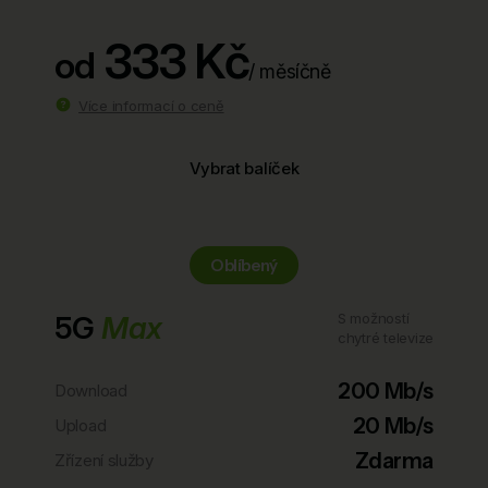
333 Kč
od
/ měsíčně
Více informací o ceně
Vybrat balíček
Oblíbený
5G
Max
S možností
chytré televize
200 Mb/s
Download
20 Mb/s
Upload
Zdarma
Zřízení služby