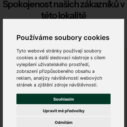
Spokojenost našich zákazníků v
této lokalitě
V této lokalitě zajišťujeme spolehlivé připojení domácností.
Používáme soubory cookies
A jak jsou spokojeni:
Tyto webové stránky používají soubory
cookies a další sledovací nástroje s cílem
vylepšení uživatelského prostředí,
MV
zobrazení přizpůsobeného obsahu a
reklam, analýzy návštěvnosti webových
stránek a zjištění zdroje návštěvnosti.
Velmi rychlá montáž, technici si
Souhlasím
dali záležet, vše vysvětleno.
17. 2. 2025
Upravit mé předvolby
Marek Veselý, Malé Svatoňovice
Odmítám