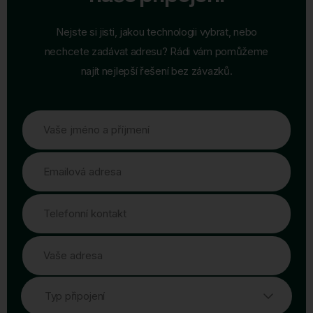
Nejste si jisti, jakou technologii vybrat, nebo
nechcete zadávat adresu? Rádi vám pomůžeme
najít nejlepší řešení bez závazků.
Vaše jméno a příjmení
Emailová adresa
Telefonní kontakt
Vaše adresa
Typ připojení