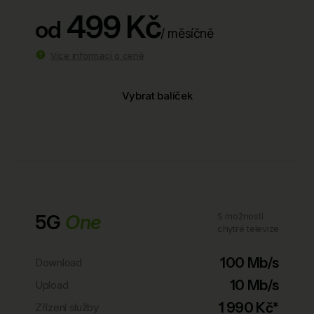
499 Kč
od
/ měsíčně
Více informací o ceně
Vybrat balíček
5G
One
S možností
chytré televize
100 Mb/s
Download
10 Mb/s
Upload
1 990 Kč*
Zřízení služby