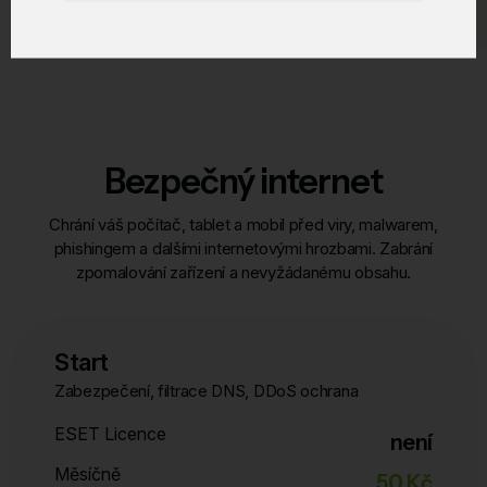
Bezpečný internet
Chrání váš počítač, tablet a mobil před viry, malwarem,
phishingem a dalšími internetovými hrozbami. Zabrání
zpomalování zařízení a nevyžádanému obsahu.
Start
Zabezpečení, filtrace DNS, DDoS ochrana
ESET Licence
není
Měsíčně
50 Kč