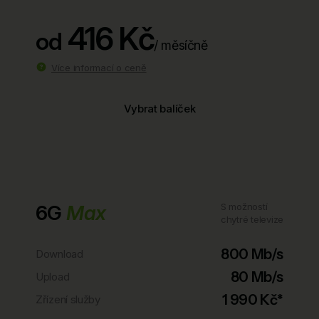
416 Kč
od
/ měsíčně
Více informací o ceně
Vybrat balíček
6G
Max
S možností
chytré televize
800 Mb/s
Download
80 Mb/s
Upload
1 990 Kč*
Zřízení služby