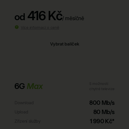
416 Kč
od
/ měsíčně
Více informací o ceně
Vybrat balíček
6G
Max
S možností
chytré televize
800 Mb/s
Download
80 Mb/s
Upload
1 990 Kč*
Zřízení služby