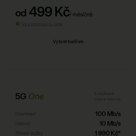
499 Kč
od
/ měsíčně
Více informací o ceně
Vybrat balíček
5G
One
S možností
chytré televize
100 Mb/s
Download
10 Mb/s
Upload
1 990 Kč*
Zřízení služby