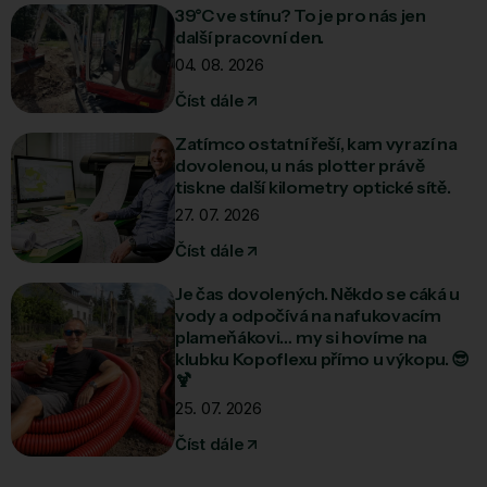
39°C ve stínu? To je pro nás jen
další pracovní den.
04. 08. 2026
Číst dále
Zatímco ostatní řeší, kam vyrazí na
dovolenou, u nás plotter právě
tiskne další kilometry optické sítě.
27. 07. 2026
Číst dále
Je čas dovolených. Někdo se cáká u
vody a odpočívá na nafukovacím
plameňákovi… my si hovíme na
klubku Kopoflexu přímo u výkopu. 😎
🍹
25. 07. 2026
Číst dále