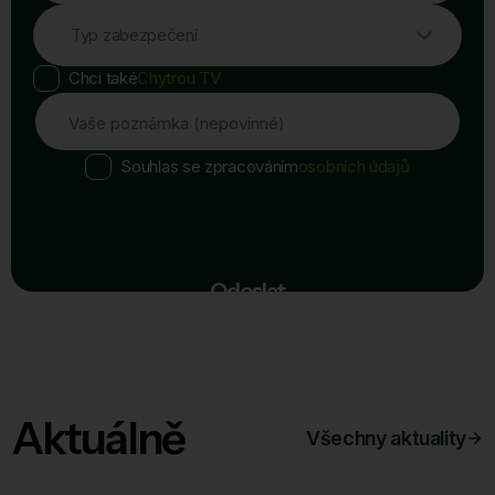
Typ zabezpečení
Chci také
Chytrou TV
Vaše poznámka (nepovinné)
Souhlas se zpracováním
osobních údajů
Odeslat
Aktuálně
Všechny aktuality