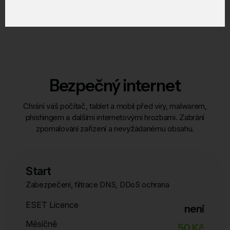
Bezpečný internet
Chrání váš počítač, tablet a mobil před viry, malwarem,
phishingem a dalšími internetovými hrozbami. Zabrání
zpomalování zařízení a nevyžádanému obsahu.
Start
Zabezpečení, filtrace DNS, DDoS ochrana
ESET Licence
není
Měsíčně
50 Kč