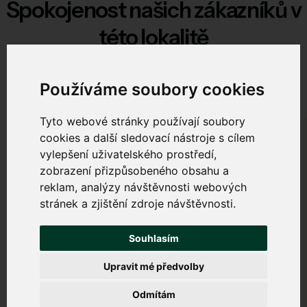
Spokojenost našich zákazníků v
této lokalitě
V této lokalitě zajišťujeme spolehlivé připojení domácností.
Používáme soubory cookies
A jak jsou spokojeni:
Tyto webové stránky používají soubory
cookies a další sledovací nástroje s cílem
vylepšení uživatelského prostředí,
RJ
zobrazení přizpůsobeného obsahu a
reklam, analýzy návštěvnosti webových
stránek a zjištění zdroje návštěvnosti.
Konečně internet, který drží rychlost i večer.
Souhlasím
17. 2. 2025
Upravit mé předvolby
Romana Jarošová, Přibyslav
Odmítám