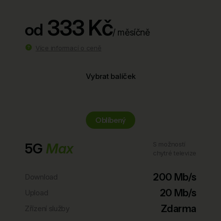
333 Kč
od
/ měsíčně
Více informací o ceně
Vybrat balíček
Oblíbený
5G
Max
S možností
chytré televize
200 Mb/s
Download
20 Mb/s
Upload
Zdarma
Zřízení služby