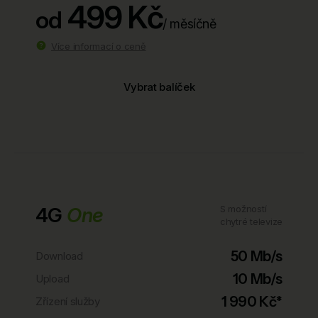
499 Kč
od
/ měsíčně
Více informací o ceně
Vybrat balíček
4G
One
S možností
chytré televize
50 Mb/s
Download
10 Mb/s
Upload
1 990 Kč*
Zřízení služby