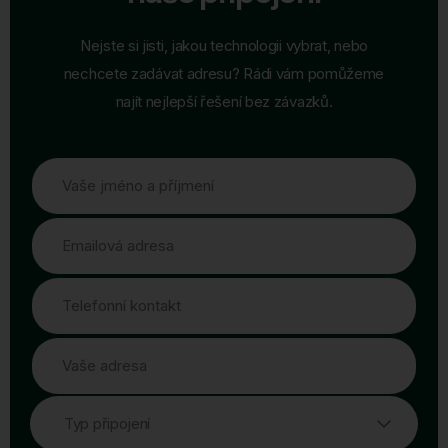
Nejste si jisti, jakou technologii vybrat, nebo
nechcete zadávat adresu? Rádi vám pomůžeme
najít nejlepší řešení bez závazků.
Vaše jméno a příjmení
Emailová adresa
Telefonní kontakt
Vaše adresa
Typ připojení