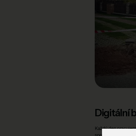
Digitální 
Každý den pracujeme
spolehlivý internet.
A