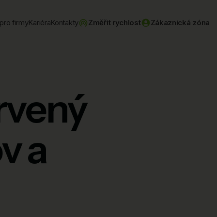
pro firmy
Kariéra
Kontakty
Změřit rychlost
Zákaznická zóna
ervený
v a