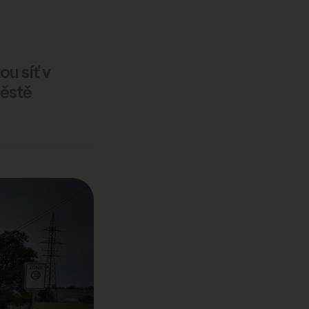
u síť v
Městě