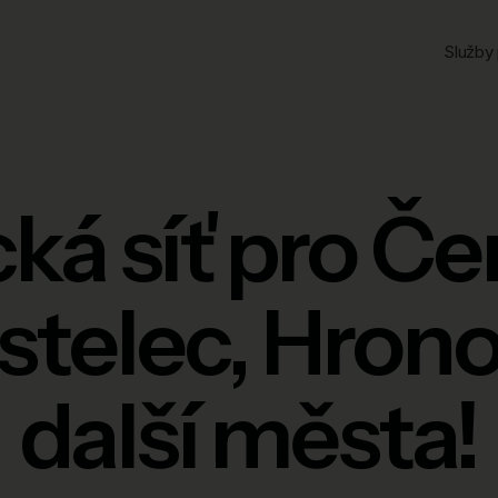
Služby 
ká síť pro Č
stelec, Hrono
další města!