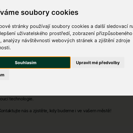
íváme soubory cookies
ové stránky používají soubory cookies a další sledovací ná
lepšení uživatelského prostředí, zobrazení přizpůsobenéh
, analýzy návštěvnosti webových stránek a zjištění zdroje
etují
osti.
ka?
Souhlasím
Upravit mé předvolby
Mb/s – ideální pro gaming, práci z domova i streamování.
ám
du na počasí.
oucí technologie.
Kontaktujte nás a zjistěte, kdy budeme i ve vašem městě!