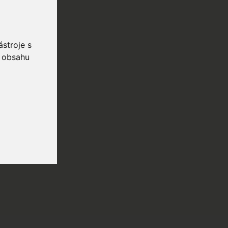
stroje s
o obsahu