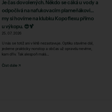
Je čas dovolených. Někdo se cáká u vody a
odpočívá na nafukovacím plameňákovi…
my si hovíme na klubku Kopoflexu přímo
u výkopu. 😎🍹
25. 07. 2026
U nás se totiž ani v létě nezastavuje. Optiku stavíme dál,
jedeme prakticky nonstop a občas už opravdu nevíme,
kam dřív. Tak alespoň malá...
Číst dále