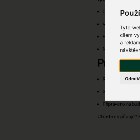
Červený Kostelec
Použ
Velké Poříčí
Tyto web
cílem vy
Hronov
a reklam
Nové Město nad M
návštěvn
Proč opti
Rychlost až 1000 
Odmít
Stabilita bez ohle
Připraveno na bud
Chcete se připojit? 