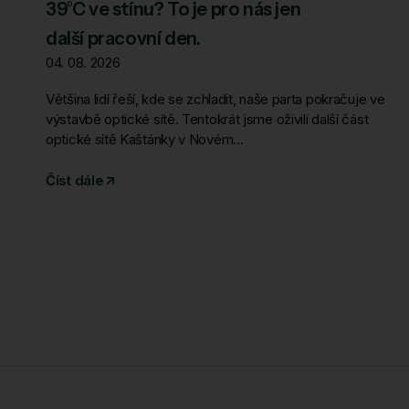
39°C ve stínu? To je pro nás jen
další pracovní den.
04. 08. 2026
Většina lidí řeší, kde se zchladit, naše parta pokračuje ve
výstavbě optické sítě. Tentokrát jsme oživili další část
optické sítě Kaštánky v Novém...
Číst dále