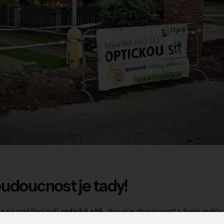
budoucnost je tady!
 na rozšíření naší
optické sítě
, aby více domácností a firem mohlo 
ktuálně stavíme v: