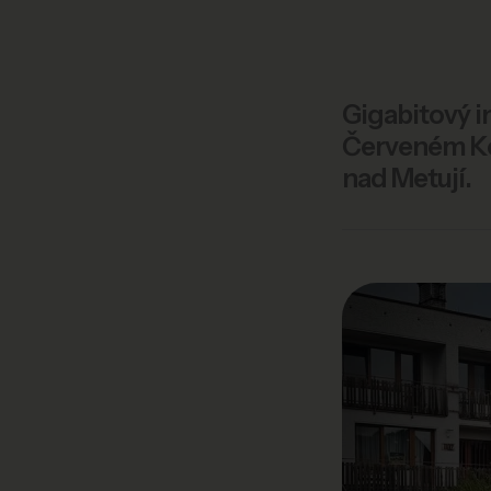
Gigabitový i
Červeném Ko
nad Metují.