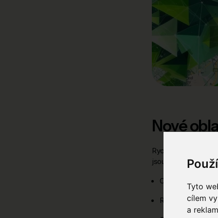
Nové oblas
Rychlý a stabilní int
Použ
jsou nyní součástí naš
Optická i bezdráto
Tyto web
cílem vy
Rychlost až 1000 
a reklam