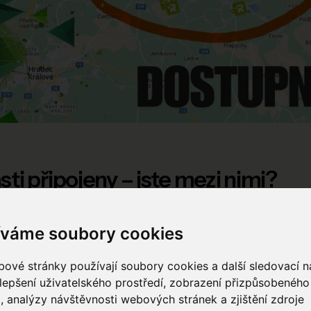
ti připojeny – jste mezi nimi?
ernet je dnes nezbytností a my ho přinášíme do dalších lokalit.
Trutno
íváme soubory cookies
í sítě!
vá síť pro domácnosti i firmy.
ové stránky používají soubory cookies a další sledovací ná
lepšení uživatelského prostředí, zobrazení přizpůsobenéh
Mb/s pro práci, gaming i streamování.
, analýzy návštěvnosti webových stránek a zjištění zdroje