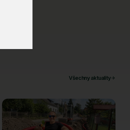
 nás rovnou
Všechny aktuality