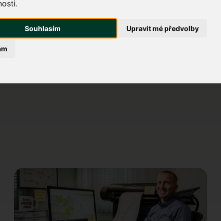
bilita bez výpadků.
osti.
je připojení dostupné i u vás? Podívejte se na naši mapu pokrytí nebo
Souhlasím
Upravit mé předvolby
ám