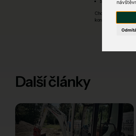
Spolehlivost a sta
návštěvn
Chcete zjistit, zda 
kontaktujte!
Odmít
Další články