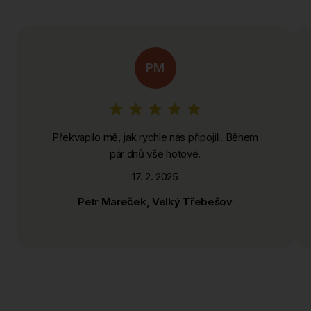
J
Jestřebí
Jizbice
PM
K
Kleny
Krabčice
Překvapilo mě, jak rychle nás připojili. Během
pár dnů vše hotové.
Kramolna
17. 2. 2025
Králova Lhota
Petr Mareček, Velký Třebešov
Křižanov
L
Lhota pod Hořičkami
Lhota u Nahořan
Libňatov