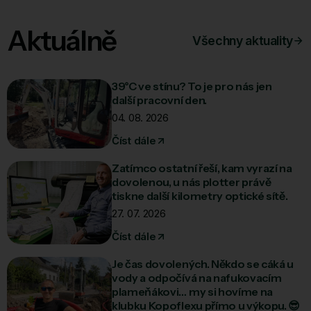
Lipí
Aktuálně
M
Všechny aktuality
Malé Svatoňovice
Markoušovice
39°C ve stínu? To je pro nás jen
další pracovní den.
Maršov u Úpice
04. 08. 2026
Mezilesí
Číst dále
Mečov
Zatímco ostatní řeší, kam vyrazí na
Mokré
dovolenou, u nás plotter právě
Mstětín
tiskne další kilometry optické sítě.
27. 07. 2026
Městec
Číst dále
N
Je čas dovolených. Někdo se cáká u
Nahořany
vody a odpočívá na nafukovacím
Nové Město nad Metují
plameňákovi… my si hovíme na
klubku Kopoflexu přímo u výkopu. 😎