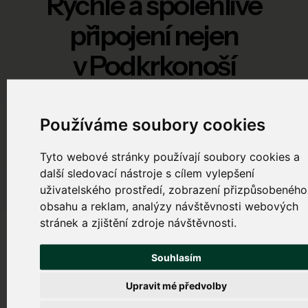
Rychlé a spolehlivé
připojení
nejen
v Podkrkonoší
B
Používáme soubory cookies
Bakov
Tyto webové stránky používají soubory cookies a
Batňovice
další sledovací nástroje s cílem vylepšení
Bohuslavice nad Metují
uživatelského prostředí, zobrazení přizpůsobeného
obsahu a reklam, analýzy návštěvnosti webových
Borová
stránek a zjištění zdroje návštěvnosti.
Boušín
Běstviny
Souhlasím
C
Upravit mé předvolby
Černčice