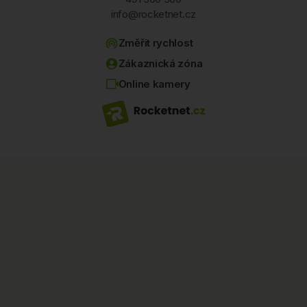
Úpice
info@rocketnet.cz
V
Změřit rychlost
Zákaznická zóna
Val
Online kamery
Velká Jesenice
Velké Poříčí
Velké Svatoňovice
Velký Třebešov
Vestec
Vrchoviny
Vysokov
Václavice
Všeliby
Z