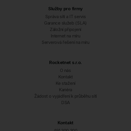
Sendraž
Služby pro firmy
Skršice
Správa sítí a IT servis
Slatina nad Úpou
Garance služeb (SLA)
Záložní připojení
Slavoňov
Internet na míru
Slavětín nad Metují
Serverová řešení na míru
Spy
Starkoč
Rocketnet s.r.o.
Stolín
O nás
Kontakt
Studnice
Ke stažení
Suchovršice
Kariéra
Žádost o vyjádření k průběhu sítí
Svinišťany
DSA
Světlá
Šonov u Nového Města nad Metují
Kontakt
U
491 300 300